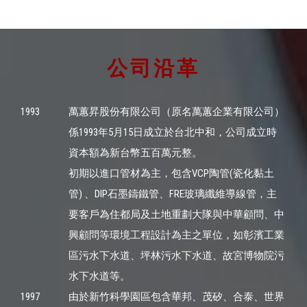
公司沿革
1993
萬蕙昇股份有限公司（原名萬蕙企業有限公司）
係1993年5月15日成立於台北中和，公司成立時
資本額為新台幣五百萬元整。
初期以進口管材為主，包含VCP陶管(瓷化黏土
管) 、DIP石墨鑄鐵管、FRE玻璃纖維導線管，主
要客戶為住都局及土地重劃大隊與中華顧問、中
興顧問等環境工程設計為主之單位，如彰濱工業
區污水下水道、坪林污水下水道、故宮博物院污
水下水道等。
1997
由於新竹科學園區包含華邦、茂矽、合泰、世界