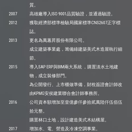
質。
2007
高雄廠導入ISO 9001品質驗證，並通過驗證。
2012
獲取經濟部標準檢驗局國家標準CNS2607正字標
誌。
2013
更名為萬蕙昇股份有限公司。
成立建築事業處，籌備綠建築美式木造屋執行細
節。
2015
導入SAP ERP與BIM兩大系統 ，購置淡水土地建
物，成立裝修部門。
為公開發行、上市櫃做準備，財稅簽證會計師改
由KPMG安侯建業聯合會計師事務所。
2016
公司資本額增加至壹億參仟參拾貮萬陸仟伍佰伍
拾元整。
購置林口土地，設計建造美式木結構屋。
2017
增加水、電、營造及冷凍空調事業。