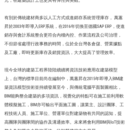
元，在建築設計上也更具有彈性與美觀。
有別於傳統建材商多以人工方式或進銷存系統管理庫存， 萬蕙
昇於2003年即導入ERP系統，在2016年切換至德國SAP ERP，使進
銷存與會計系統整合更符合內稽內控、作業流程及公司治理，
不但節省處理行政事務的時間，位於全台灣各倉儲、營業據點
及工廠，即時更新庫存及銷貨資訊，大大提高了管理效率。
現今全球的建築工程界陸陸續續將資訊技術應用在建築模型
上，台灣的標準目前尚在編制中，萬蕙昇在2015年即導入BIM建
築資訊模型技術並持續發展至今，與傳統電腦平面製圖相比，
BIM能夠整合建築的多項資訊，視覺化的特點可在施工前利用軟
體模擬施工，BIM亦可輸出平面施工圖，讓業主、設計團隊、工
程技術人員、施工單位、營運單位對建築物有共同的認知，提
高團隊與團隊間的協作及溝通效率。未來將會利用BIM與IoT技術