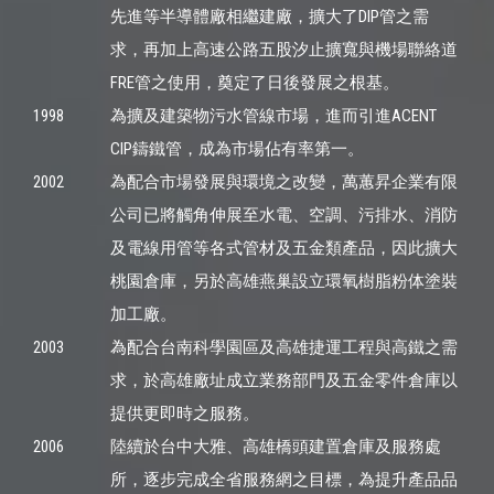
先進等半導體廠相繼建廠，擴大了DIP管之需
求，再加上高速公路五股汐止擴寬與機場聯絡道
FRE管之使用，奠定了日後發展之根基。
1998
為擴及建築物污水管線市場，進而引進ACENT
CIP鑄鐵管，成為市場佔有率第一。
2002
為配合市場發展與環境之改變，萬蕙昇企業有限
公司已將觸角伸展至水電、空調、污排水、消防
及電線用管等各式管材及五金類產品，因此擴大
桃園倉庫，另於高雄燕巢設立環氧樹脂粉体塗裝
加工廠。
2003
為配合台南科學園區及高雄捷運工程與高鐵之需
求，於高雄廠址成立業務部門及五金零件倉庫以
提供更即時之服務。
2006
陸續於台中大雅、高雄橋頭建置倉庫及服務處
所，逐步完成全省服務網之目標，為提升產品品