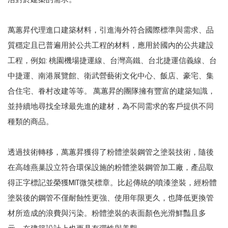
萬蕙昇代理進口建築材料，引進海外符合國際標準與需求、品
質穩定且已普遍用於公共工程的材料，應用於國內的公共建設
工程，例如: 桃園機場捷運線、台灣高鐵、台北捷運信義線、台
中捷運、南港展覽館、衛武營藝術文化中心、飯店、豪宅、集
合住宅、眷村改建等等。 萬蕙昇的團隊擁有豐富的建築知識，
並持續地尋找全球最先進的建材，為不同需求的客戶提供不同
種類的商品。
透過技術轉移，萬蕙昇獲得了粉體塗裝鋼管之塗裝技術，隨後
在高雄燕巢設立符合環保設施的粉體塗裝鋼管加工廠，產品取
得正字標記並榮獲MIT微笑標章。比起傳統的噴漆塗裝，經粉體
塗裝後的鋼管不僅耐蝕性更強、使用年限更久，也降低更換管
材所造成的浪費與污染。粉體塗裝的表面顏色光滑鮮豔且多