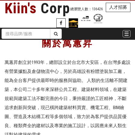
Kiin's
Corp
人才招募
總瀏覽人數：
136426
Togg
關於萬蕙昇
navi
萬蕙昇創立於1993年，總部設立於台北市大安區，在台灣多處設
有營業據點及倉儲物流中心，另於高雄設有粉體塗裝加工廠，
能為全台客戶提供最即時的服務與協助。 人類的生活離不開建
築，本公司二十多年來深耕公共工程、建築材料領域，在建築
規範與建築工法不斷完善的今日，秉持嚴謹的工匠精神，不斷
追求創新與突破，現已橫跨建築材料買賣、機電工程、BIM繪
圖、營造及木結構工程等多個領域，致力於為客戶提供品質優
良、種類齊全的建材以及專業的施工設計，以因應未來人類生
活對於建築的需求。